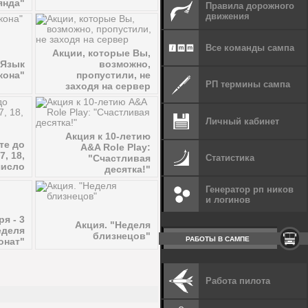
янда"
Правила дорожного
движения
Все команды сампа
Акции, которые Вы,
возможно,
"Язык
пропустили, не
кона"
РП термины сампа
заходя на сервер
Личный кабинет
Акция к 10-летию
те до
A&A Role Play:
7, 18,
"Счастливая
Статистика
 число
десятка!"
Генератор рп ников
и логинов
ря - 3
Акция. "Неделя
еделя
близнецов"
РАБОТЫ В САМПЕ
онат"
Работа пилота