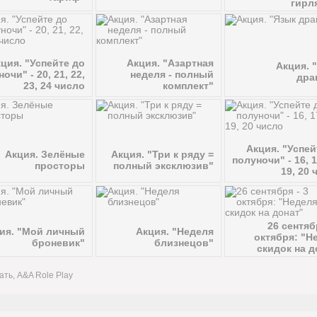
гирл
ция. "Успейте до
Акция. "Азартная
Акция. 
очи" - 20, 21, 22,
неделя - полный
дра
23, 24 число
комплект"
Акция. "Успей
Акция. Зелёные
Акция. "Три к ряду =
полуночи" - 16, 1
просторы
полный эксклюзив"
19, 20
26 сентяб
ия. "Мой личный
Акция. "Неделя
октября: "Н
броневик"
близнецов"
скидок на д
ать, A&A Role Play