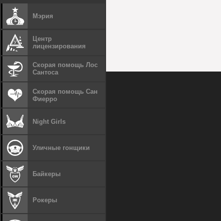
Мэрия
Центр
лицензирования
Скорая помощь Лос
Сантоса
Скорая помощь Сан
Фиерро
Night Girls
Уличные гонщики
Байкеры
Рокеры