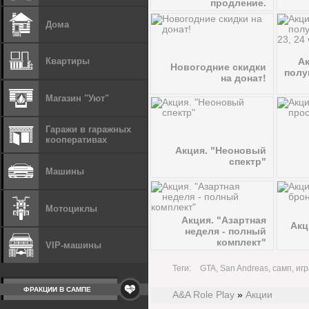
продление.
Дома
Ак
Квартиры
Новогодние скидки
полун
на донат!
Магазин "Уют"
Гаражи в гаражных
кооперативах
Акция. "Неоновый
спектр"
Машины
Мотоциклы
Акция. "Азартная
Акц
неделя - полный
комплект"
VIP-машины
Теги:
GTA, San Andreas, самп, игр
ФРАКЦИИ В САМПЕ
A&A Role Play
»
Акции