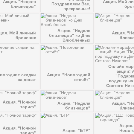
Акция. "Неделя
Акция. Мой л
Поздравляем Вас,
близнецов"
бро
прекрасные!
Акция. "Неделя
ция. Мой личный
Акция. "Н
близнецов" ко Дню
броневик
близн
Влюблённых
Онлайн-ма
акций: 
вогодние скидки
Акция. "Новогодний
"Подарк
на донат
отсчёт"
подушку на
Святого Ник
Акция. "Ночной
Акция. "Неделя
Акция. "Н
тариф"
близнецов"
близн
Акция.
Акция. "Ночной
Новог
Акция. "БТР"
тариф"