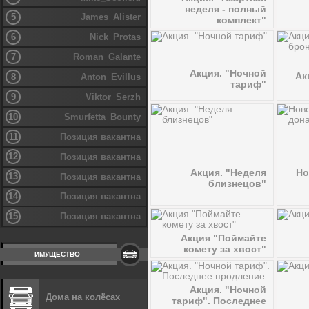
неделя - полный
5
James_Alister
комплект"
6
Nick_Protas
7
Roman_Galante
Акция. "Ночной
Ак
8
Anton_Evillus
тариф"
9
Viktor_Serzh
10
Smurfetta_Bounty
11
Позиция вакантна
12
Позиция вакантна
Акция. "Неделя
Но
13
Позиция вакантна
близнецов"
14
Позиция вакантна
15
Позиция вакантна
Акция "Поймайте
комету за хвост"
ИМУЩЕСТВО
Акция. "Ночной
Дома на колёсах
тариф". Последнее