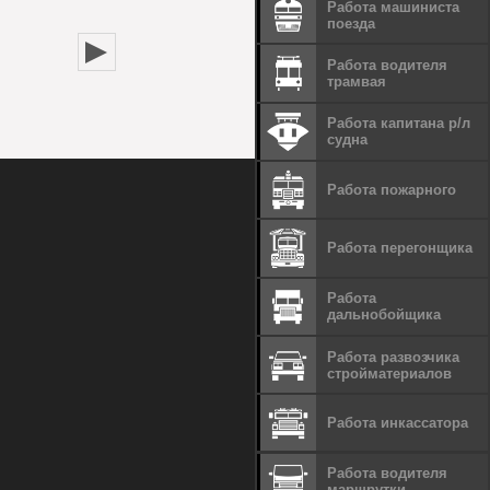
Работа машиниста
поезда
Работа водителя
трамвая
Работа капитана р/л
судна
Работа пожарного
Работа перегонщика
Работа
дальнобойщика
Работа развозчика
стройматериалов
Работа инкассатора
Работа водителя
маршрутки