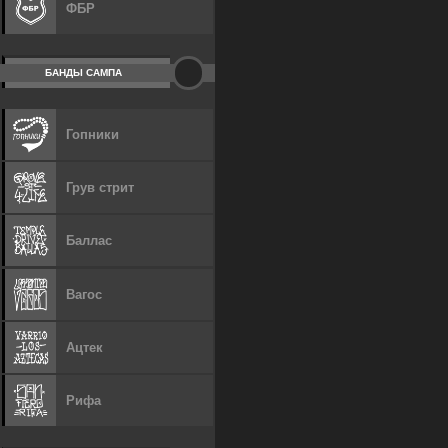
ФБР
БАНДЫ САМПА
Гопники
Грув стрит
Баллас
Вагос
Ацтек
Рифа