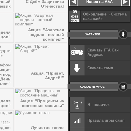
ичный
С Днём Защитника
Новое на A&A
невик
Отечества!
09
Обновление. «Система
фев
вакансий»
2026
Акция. "Азартная
еделя
неделя - полный
ЗАГРУЗКИ
ецов"
комплект"
Скачать ГТА Сан
Андреас
рафон
Скачать самп
Акция
Акция. "Привет,
и под
Андрей!"
 День
олая"
САМОЕ НУЖНОЕ
еделя
Акция. "Проценты на
Я - новичок
ецов"
состояние машины"
Правила игры самп
 "111:
одняя
Лучистое тепло