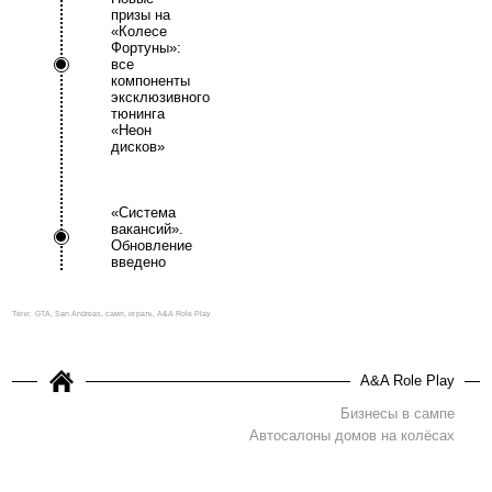
призы на
«Колесе
Фортуны»:
все
компоненты
эксклюзивного
тюнинга
«Неон
дисков»
«Система
вакансий».
Обновление
введено
Теги:
GTA, San Andreas, самп, играть, A&A Role Play
A&A Role Play
Бизнесы в сампе
Автосалоны домов на колёсах