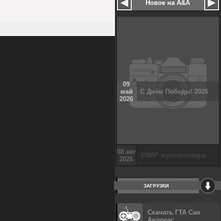
Новое на A&A
09
май
С Днём Победы! 2026
2026
ЗАГРУЗКИ
Скачать ГТА Сан
Андреас