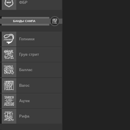
ФБР
БАНДЫ САМПА
Гопники
Грув стрит
Баллас
Вагос
Ацтек
Рифа