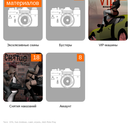
материалов
Эксклюзивные скины
Бустеры
VIP-машины
18
8
Снятия наказаний
Аккаунт
Теги:
GTA, San Andreas, самп, играть, A&A Role Play