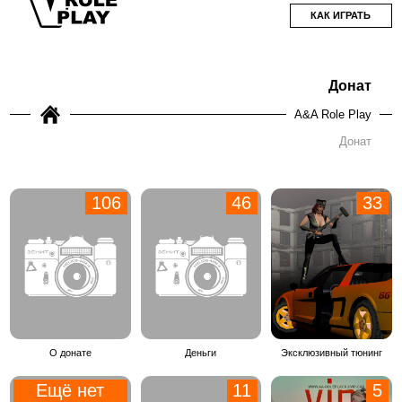
КАК ИГРАТЬ
Донат
A&A Role Play
Донат
106
46
33
О донате
Деньги
Эксклюзивный тюнинг
Ещё нет
11
5