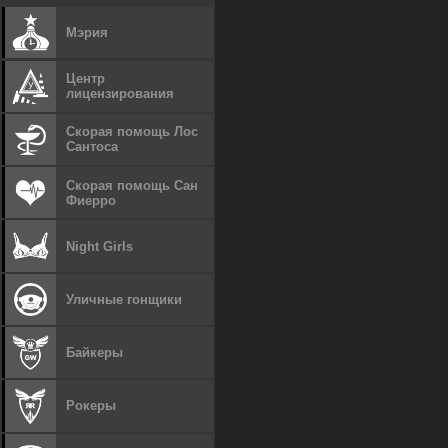
Мэрия
Центр
лицензирования
Скорая помощь Лос
Сантоса
Скорая помощь Сан
Фиерро
Night Girls
Уличные гонщики
Байкеры
Рокеры