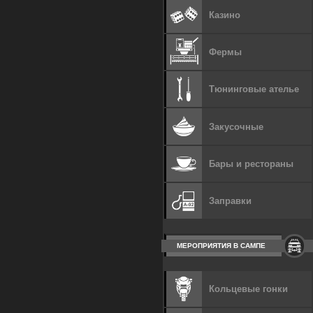
Казино
Фермы
Тюнинговые ателье
Закусочные
Бары и рестораны
Заправки
МЕРОПРИЯТИЯ В САМПЕ
Кольцевые гонки