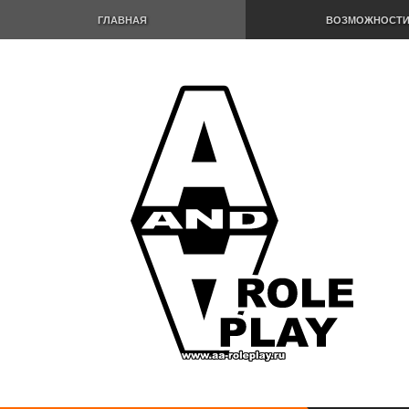
ГЛАВНАЯ
ВОЗМОЖНОСТ