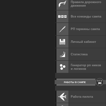
Правила дорожного
движения
Все команды сампа
РП термины сампа
Личный кабинет
Статистика
Генератор рп ников
и логинов
РАБОТЫ В САМПЕ
Работа пилота