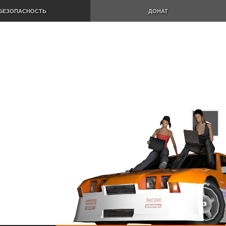
БЕЗОПАСНОСТЬ
ДОНАТ