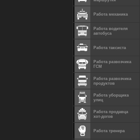
Работа механика
Работа водителя
автобуса
Работа таксиста
Работа развозчика
ГСМ
Работа развозчика
продуктов
Работа уборщика
улиц
Работа продавца
хот-догов
Работа тренера