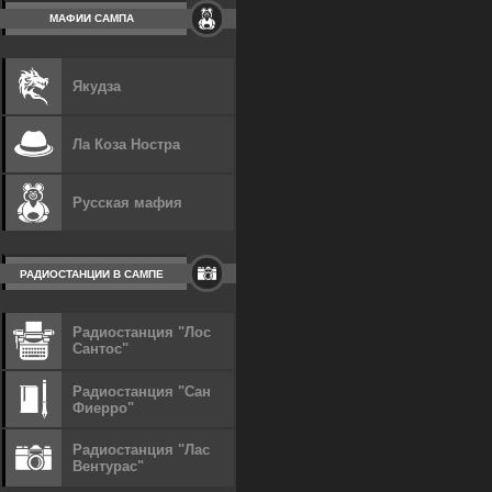
МАФИИ САМПА
Якудза
Ла Коза Ностра
Русская мафия
РАДИОСТАНЦИИ В САМПЕ
Радиостанция "Лос
Сантос"
Радиостанция "Сан
Фиерро"
Радиостанция "Лас
Вентурас"