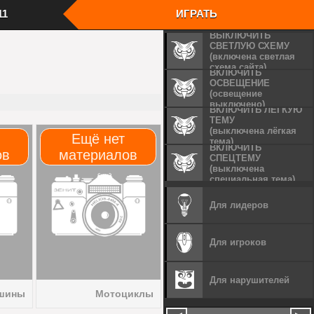
11
ИГРАТЬ
ВЫКЛЮЧИТЬ
СВЕТЛУЮ СХЕМУ
(включена светлая
ера
схема сайта)
В клиенте в поле "Name" впишите ник
rites"
ВКЛЮЧИТЬ
персонажа
ers"
ОСВЕЩЕНИЕ
Дважды кликните, чтобы войти на сервер
(освещение
Все Ваши достижения всегда будут
 игровых
выключено)
сохраняться
ВКЛЮЧИТЬ ЛЁГКУЮ
Мы онлайн с 2011 года
ТЕМУ
 "ОК"
(выключена лёгкая
Ещё нет
тема)
ВКЛЮЧИТЬ
ов
материалов
СПЕЦТЕМУ
и серверы
Шаг
4
Войдите в игру
(выключена
специальная тема)
Для лидеров
Для игроков
Для нарушителей
шины
Мотоциклы