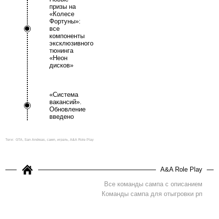
призы на
«Колесе
Фортуны»:
все
компоненты
эксклюзивного
тюнинга
«Неон
дисков»
«Система
вакансий».
Обновление
введено
Теги:
GTA, San Andreas, самп, играть, A&A Role Play
A&A Role Play
Все команды сампа с описанием
Команды сампа для отыгровки рп