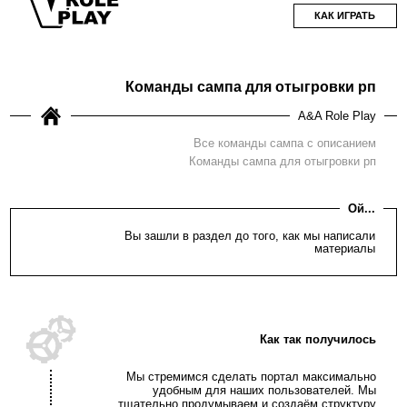
КАК ИГРАТЬ
Команды сампа для отыгровки рп
A&A Role Play
Все команды сампа с описанием
Команды сампа для отыгровки рп
Ой...
Вы зашли в раздел до того, как мы написали
материалы
Как так получилось
Мы стремимся сделать портал максимально
удобным для наших пользователей. Мы
тщательно продумываем и создаём структуру