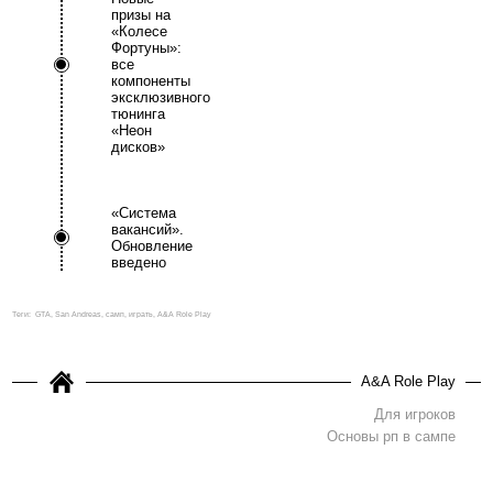
призы на
«Колесе
Фортуны»:
все
компоненты
эксклюзивного
тюнинга
«Неон
дисков»
«Система
вакансий».
Обновление
введено
Теги:
GTA, San Andreas, самп, играть, A&A Role Play
A&A Role Play
Для игроков
Основы рп в сампе