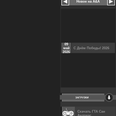
Новое на A&A
09
май
С Днём Победы! 2026
2026
ЗАГРУЗКИ
Скачать ГТА Сан
Андреас