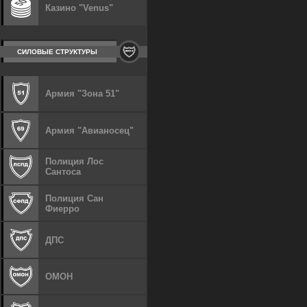
Казино "Venus"
СИЛОВЫЕ СТРУКТУРЫ
Армия "Зона 51"
Армия "Авианосец"
Полиция Лос
Сантоса
Полиция Сан
Фиерро
ДПС
ОМОН