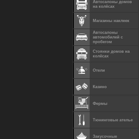
Автосалоны домов
на колёсах
Магазины наклеек
Автосалоны
автомобилей с
пробегом
Стоянки домов на
колёсах
Отели
Казино
Фермы
Тюнинговые ателье
Закусочные