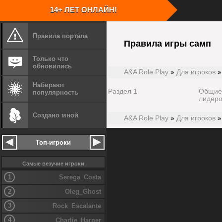
14+ ЛЕТ ОНЛАЙН!
Правила портала
Скачать кли
Правила игры самп
Запустите с
Скачать игру GTA San Andreas
Укажите путь
Только что
Запустите скачанный файл игры
Установите 
обновились
Укажите путь установки
Перейдите в 
A&A Role Play
»
Для игроков
Установите игру
Запустите кл
Для удобства
Набирают
столе
Раздел 1
Общие 
популярность
лидеро
Создано мной
Шаг
1
Установите игру
Шаг
2
A&A Role Play
»
Для игроков
Топ-игроки
Самые везучие игроки
1
Serega_Costa
2
Oleg_Ghost
3
Rock_Escalante
4
Charlie_Harper