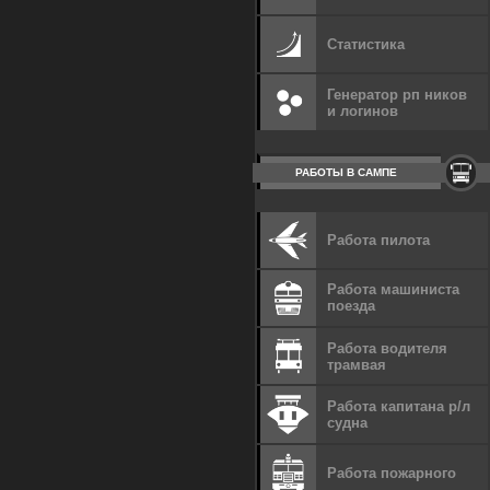
Статистика
Генератор рп ников
и логинов
РАБОТЫ В САМПЕ
Работа пилота
Работа машиниста
поезда
Работа водителя
трамвая
Работа капитана р/л
судна
Работа пожарного