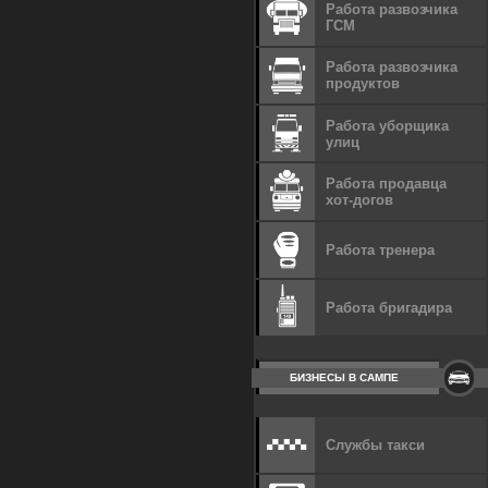
Работа развозчика
ГСМ
Работа развозчика
продуктов
Работа уборщика
улиц
Работа продавца
хот-догов
Работа тренера
Работа бригадира
БИЗНЕСЫ В САМПЕ
Службы такси