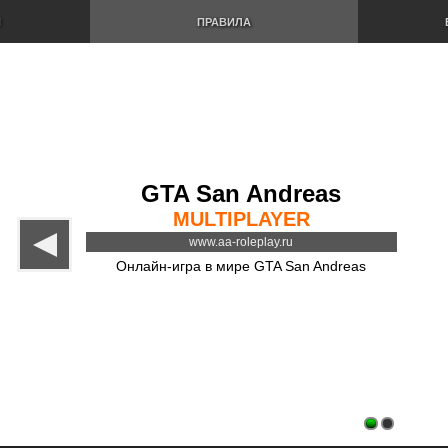
И
ПРАВИЛА
GTA San Andreas
MULTIPLAYER
www.aa-roleplay.ru
Онлайн-игра в мире GTA San Andreas