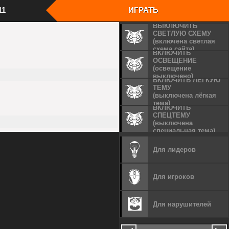
11
ИГРАТЬ
ВЫКЛЮЧИТЬ
СВЕТЛУЮ СХЕМУ
(включена светлая
ера
схема сайта)
В клиенте в поле "Name" впишите ник
rites"
ВКЛЮЧИТЬ
персонажа
ers"
ОСВЕЩЕНИЕ
Дважды кликните, чтобы войти на сервер
(освещение
Все Ваши достижения всегда будут
 игровых
выключено)
сохраняться
ВКЛЮЧИТЬ ЛЁГКУЮ
Мы онлайн с 2011 года
ТЕМУ
 "ОК"
(выключена лёгкая
тема)
ВКЛЮЧИТЬ
СПЕЦТЕМУ
и серверы
Шаг
4
Войдите в игру
(выключена
специальная тема)
Для лидеров
Для игроков
Для нарушителей