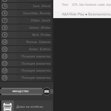
Теги:
GTA, San Andreas, самп, игр
5
Sam_Ghost
6
Smurfetta_Bounty
A&A Role Play
»
Безопасность
7
Viktor_Serzh
8
James_Alister
9
Nick_Protas
10
Roman_Galante
11
Anton_Evillus
12
Позиция вакантна
13
Позиция вакантна
14
Позиция вакантна
15
Позиция вакантна
ИМУЩЕСТВО
Дома на колёсах