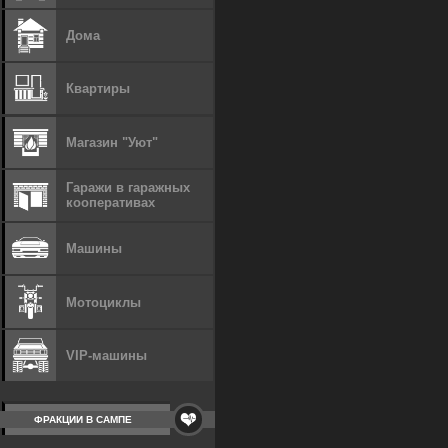
Дома
Квартиры
Магазин "Уют"
Гаражи в гаражных
кооперативах
Машины
Мотоциклы
VIP-машины
ФРАКЦИИ В САМПЕ