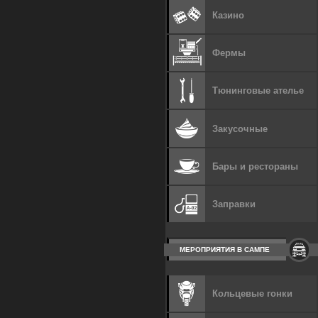
Казино
Фермы
Тюнинговые ателье
Закусочные
Бары и рестораны
Заправки
МЕРОПРИЯТИЯ В САМПЕ
Кольцевые гонки