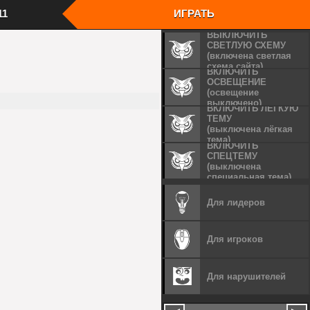
11
ИГРАТЬ
ВЫКЛЮЧИТЬ
СВЕТЛУЮ СХЕМУ
(включена светлая
ера
схема сайта)
В клиенте в поле "Name" впишите ник
rites"
ВКЛЮЧИТЬ
персонажа
ers"
ОСВЕЩЕНИЕ
Дважды кликните, чтобы войти на сервер
(освещение
Все Ваши достижения всегда будут
 игровых
выключено)
сохраняться
ВКЛЮЧИТЬ ЛЁГКУЮ
Мы онлайн с 2011 года
ТЕМУ
 "ОК"
(выключена лёгкая
тема)
ВКЛЮЧИТЬ
СПЕЦТЕМУ
и серверы
Шаг
4
Войдите в игру
(выключена
специальная тема)
Для лидеров
Для игроков
Для нарушителей