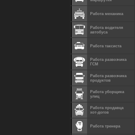
Работа механика
Работа водителя
автобуса
Работа таксиста
Работа развозчика
ГСМ
Работа развозчика
продуктов
Работа уборщика
улиц
Работа продавца
хот-догов
Работа тренера