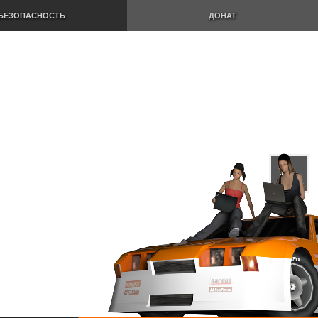
БЕЗОПАСНОСТЬ
ДОНАТ