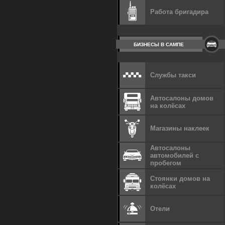
Работа бригадира
БИЗНЕСЫ В САМПЕ
Службы такси
Автосалоны домов
на колёсах
Магазины наклеек
Автосалоны
автомобилей с
пробегом
Стоянки домов на
колёсах
Отели