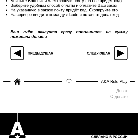
Впишите Ваш ник и электронную почту (на неё придёт код)
Выберите удобный способ оплаты и оплатите Ваш заказ
На указанную в заказе почту придёт код. Скопируйте его
На сервере введите команду /dcode и вставьте донат-код
Ваш счёт аккаунта сразу пополнится на сумму
номинала доната
ПРЕДЫДУЩАЯ
СЛЕДУЮЩАЯ
A&A Role Play
Донат
О донате
СДЕЛАНО В РОССИИ