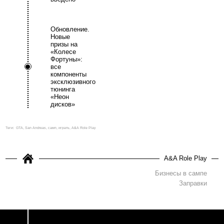
Обновление.
Новые
призы на
«Колесе
Фортуны»:
все
компоненты
эксклюзивного
тюнинга
«Неон
дисков»
Теги:
GTA, San Andreas, самп, играть, A&A Role Play
A&A Role Play
Бизнесы в сампе
Заправки