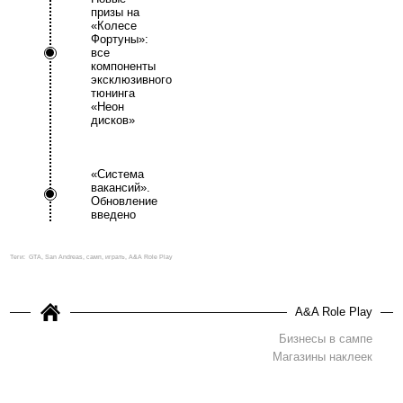
призы на
«Колесе
Фортуны»:
все
компоненты
эксклюзивного
тюнинга
«Неон
дисков»
«Система
вакансий».
Обновление
введено
Теги:
GTA, San Andreas, самп, играть, A&A Role Play
A&A Role Play
Бизнесы в сампе
Магазины наклеек