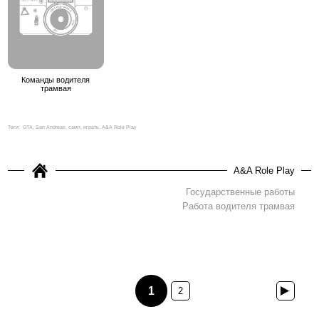
Команды водителя
трамвая
Теги:
GTA, San Andreas, самп, играть, A&A Role Play
A&A Role Play
Государственные работы
Работа водителя трамвая
1
2