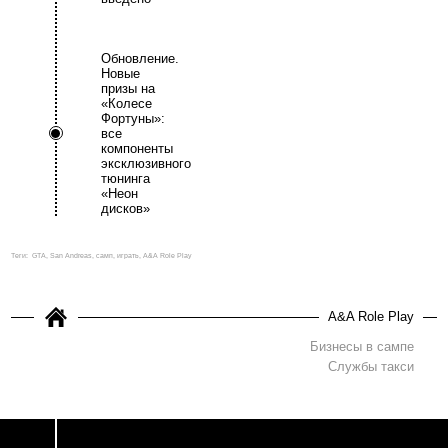
Обновление.
Новые
призы на
«Колесе
Фортуны»:
все
компоненты
эксклюзивного
тюнинга
«Неон
дисков»
Теги:
GTA, San Andreas, самп, играть, A&A Role Play
A&A Role Play
Бизнесы в сампе
Службы такси