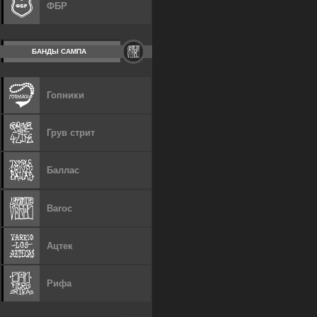
ФБР
БАНДЫ САМПА
Гопники
Грув стрит
Баллас
Вагос
Ацтек
Рифа