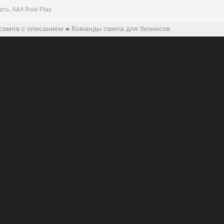
ать, A&A Role Play
сампа с описанием
»
Команды сампа для бизнесов