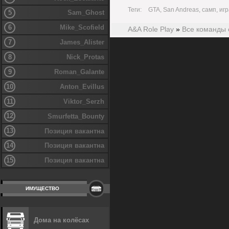
Теги:
GTA, San Andreas, самп, игр
5
Sam_Ghost
6
Mike_Scofield
A&A Role Play
»
Все команды 
7
James_Alister
8
Nick_Protas
9
Roman_Galante
10
Anton_Evillus
11
Viktor_Serzh
12
Smurfetta_Bounty
13
Позиция вакантна
14
Позиция вакантна
15
Позиция вакантна
ИМУЩЕСТВО
Дома на колёсах