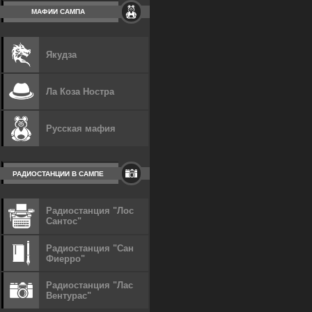
МАФИИ САМПА
Якудза
Ла Коза Ностра
Русская мафия
РАДИОСТАНЦИИ В САМПЕ
Радиостанция "Лос
Сантос"
Радиостанция "Сан
Фиерро"
Радиостанция "Лас
Вентурас"