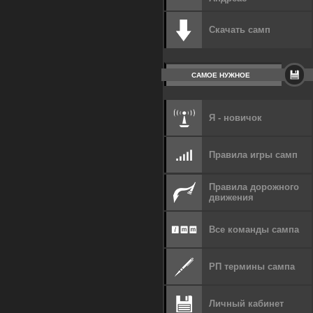
Скачать самп
САМОЕ НУЖНОЕ
Я - новичок
Правила игры самп
Правила дорожного
движения
Все команды сампа
РП термины сампа
Личный кабинет