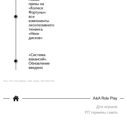
призы на
«Колесе
Фортуны»:
все
компоненты
эксклюзивного
тюнинга
«Неон
дисков»
«Система
вакансий».
Обновление
введено
Теги:
GTA, San Andreas, самп, играть, A&A Role Play
A&A Role Play
Для игроков
РП термины сампа