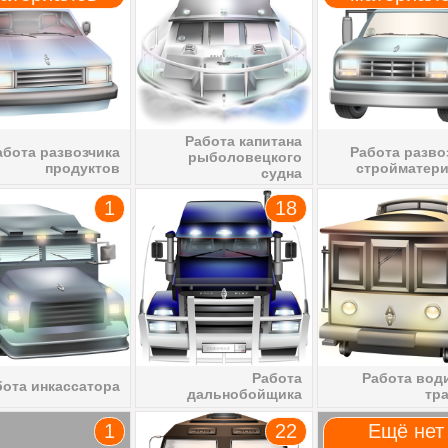
Работа капитана
абота развозчика
Работа разво
рыболовецкого
продуктов
стройматер
судна
1
18
Работа
Работа вод
бота инкассатора
дальнобойщика
тр
1
22
Ещё нет