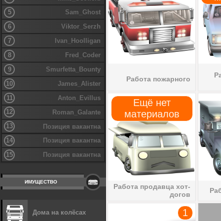
5
Sam_Ghost
6
Viktor_Serzh
7
Ivan_Hoolligan
8
Fred_Coder
9
Smurfetta_Bounty
Р
Работа пожарного
10
James_Alister
11
Anton_Evillus
Ещё нет
12
Roman_Galante
материалов
13
Позиция вакантна
14
Позиция вакантна
15
Позиция вакантна
ИМУЩЕСТВО
Работа продавца хот-
Ра
догов
1
Дома на колёсах