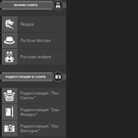
МАФИИ САМПА
Якудза
Ла Коза Ностра
Русская мафия
РАДИОСТАНЦИИ В САМПЕ
Радиостанция "Лос
Сантос"
Радиостанция "Сан
Фиерро"
Радиостанция "Лас
Вентурас"