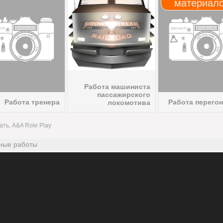
материал
Работа машиниста
пассажирского
Работа тренера
Работа перего
локомотива
ать, A&A Role Play
ные работы