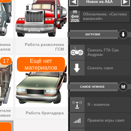
Новое на A&A
09
Обновление. «Система
фев
вакансий»
2026
ЗАГРУЗКИ
зчика
Работа развозчика
иалов
ГСМ
Скачать ГТА Сан
Андреас
17
Ещё нет
материалов
Скачать самп
САМОЕ НУЖНОЕ
Я - новичок
ителя
Работа бригадира
амвая
Правила игры самп