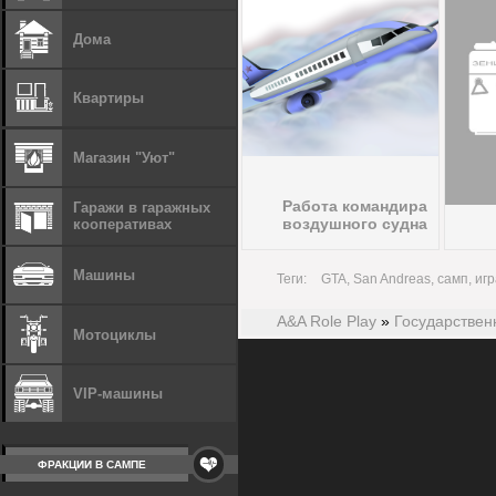
Дома
Квартиры
Магазин "Уют"
Работа командира
Гаражи в гаражных
воздушного судна
кооперативах
Машины
Теги:
GTA, San Andreas, самп, игр
A&A Role Play
»
Государствен
Мотоциклы
VIP-машины
ФРАКЦИИ В САМПЕ