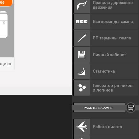
ов
Правила дорожного
движения
Все команды сампа
РП термины сампа
Личный кабинет
нщика
Статистика
Генератор рп ников
и логинов
РАБОТЫ В САМПЕ
Работа пилота