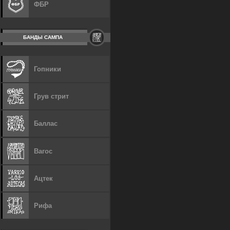
ФБР
БАНДЫ САМПА
Гопники
Грув стрит
Баллас
Вагос
Ацтек
Рифа