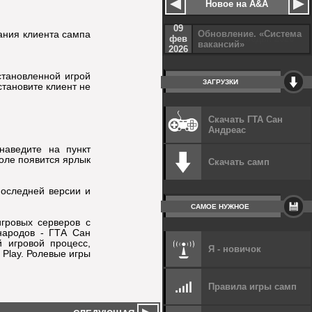
Новое на A&A
09
Обновление. «Система
ания клиента сампа
фев
вакансий»
2026
становленной игрой
ЗАГРУЗКИ
становите клиент не
Скачать ГТА Сан
Андреас
аведите на пункт
толе появится ярлык
Скачать самп
последней версии и
САМОЕ НУЖНОЕ
игровых серверов с
народов - ГТА Сан
 игровой процесс,
Я - новичок
 Play. Ролевые игры
Правила игры самп