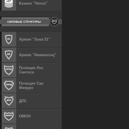
Казино "Venus"
СИЛОВЫЕ СТРУКТУРЫ
Армия "Зона 51"
Армия "Авианосец"
Полиция Лос
Сантоса
Полиция Сан
Фиерро
ДПС
ОМОН