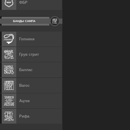
ФБР
БАНДЫ САМПА
Гопники
Грув стрит
Баллас
Вагос
Ацтек
Рифа