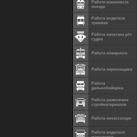
Работа машиниста
поезда
Работа водителя
трамвая
Работа капитана р/л
судна
Работа пожарного
Работа перегонщика
Работа
дальнобойщика
Работа развозчика
стройматериалов
Работа инкассатора
Работа водителя
маршрутки