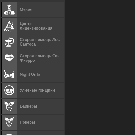
Мэрия
Центр
лицензирования
Скорая помощь Лос
Сантоса
Скорая помощь Сан
Фиерро
Night Girls
Уличные гонщики
Байкеры
Рокеры