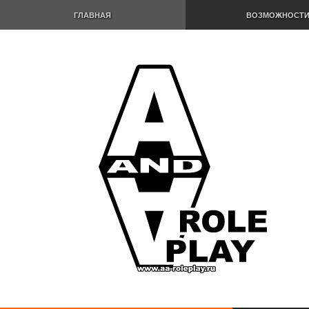
ГЛАВНАЯ
ВОЗМОЖНОСТ