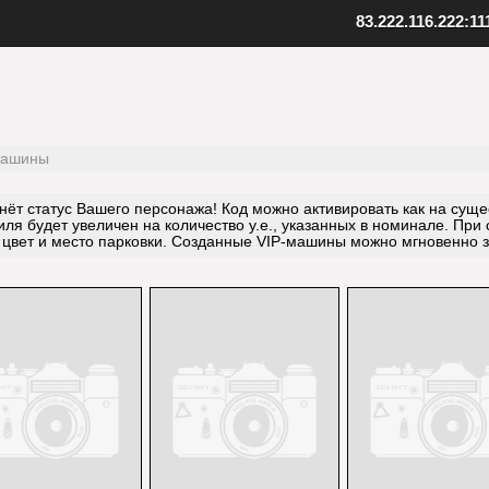
83.222.116.222:11
ент SAMP
Скопируйте адрес нашего серв
качанный файл клиента
Внизу в клиенте выберите "Favo
 к установленной игре
В верхнем меню нажмите "Serv
клиент
Выберите "Add server"
папку с игрой
Вставьте адрес одного из наших
машины
иент, открыв файл samp.exe
серверов: 83.222.116.222:1111
, создайте ярлык на рабочем
Подтвердите добавление, нажав
ёт статус Вашего персонажа! Код можно активировать как на сущ
иля будет увеличен на количество у.е., указанных в номинале. При
 цвет и место парковки. Созданные VIP-машины можно мгновенно з
Установите клиент
Шаг
3
Добавьте наш