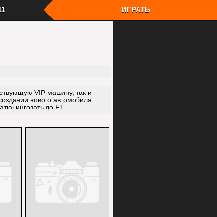
11
ИГРАТЬ
ера
В клиенте в поле "Name" впишите ник
rites"
персонажа
ers"
Дважды кликните, чтобы войти на сервер
Все Ваши достижения всегда будут
 игровых
сохраняться
Мы онлайн с 2011 года
 "ОК"
ествующую VIP-машину, так и
 создании нового автомобиля
атюнинговать до FT.
и серверы
Шаг
4
Войдите в игру