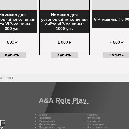
Номинал для
Номинал для
новки/пополнения
установки/пополнения
VIP-машины: 5 00
та VIP-машины:
счёта VIP-машины:
300 у.е.
1000 у.е.
500 ₽
1 000 ₽
4 500 ₽
Купить
Купить
Купить
машины
A&A Role Play
ролевые игры онлайн
О нас
Работы
Правила
Фракции
Статистика
Бизнесы
Интерактив
Имущество
Предложить идею
Возможности