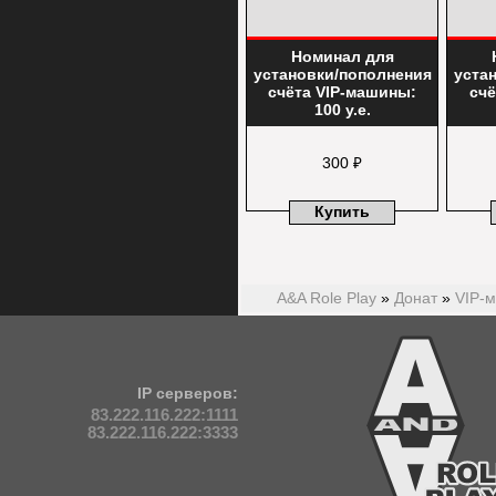
Номинал для
установки/пополнения
уста
счёта VIP-машины:
счё
100 у.е.
300 ₽
Купить
A&A Role Play
»
Донат
»
VIP-
IP серверов:
83.222.116.222:1111
83.222.116.222:3333