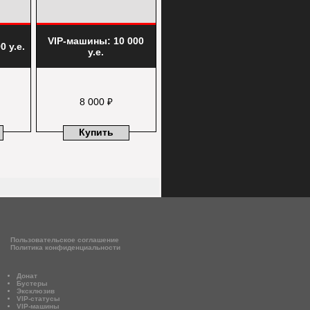
VIP-машины: 10 000
0 у.е.
у.е.
8 000 ₽
Купить
Пользовательское соглашение
Политика конфиденциальности
Донат
Бустеры
Эксклюзив
VIP-статусы
VIP-машины