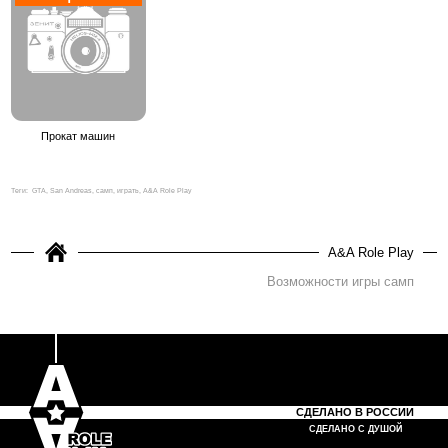
Прокат машин
Теги:
GTA, San Andreas, самп, играть, A&A Role Play
A&A Role Play
Возможности игры самп
СДЕЛАНО В РОССИИ
СДЕЛАНО С ДУШОЙ