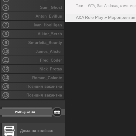
Теги:
GTA, San Andreas, самп, игр
5
Sam_Ghost
6
Anton_Evillus
A&A Role Play
»
Мероприятия
7
Ivan_Hoolligan
8
Viktor_Serzh
9
Smurfetta_Bounty
10
James_Alister
11
Fred_Coder
12
Nick_Protas
13
Roman_Galante
14
Позиция вакантна
15
Позиция вакантна
ИМУЩЕСТВО
Дома на колёсах