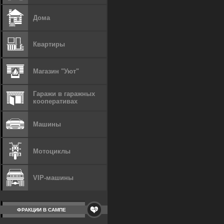
Дома
Квартиры
Магазин "Уют"
Гаражи в гаражных
кооперативах
Машины
Мотоциклы
VIP-машины
ФРАКЦИИ В САМПЕ