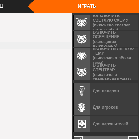
11
ИГРАТЬ
ВЫКЛЮЧИТЬ
СВЕТЛУЮ СХЕМУ
(включена светлая
ера
схема сайта)
В клиенте в поле "Name" впишите ник
rites"
ВКЛЮЧИТЬ
персонажа
ers"
ОСВЕЩЕНИЕ
Дважды кликните, чтобы войти на сервер
(освещение
Все Ваши достижения всегда будут
 игровых
выключено)
сохраняться
ВКЛЮЧИТЬ ЛЁГКУЮ
Мы онлайн с 2011 года
ТЕМУ
 "ОК"
(выключена лёгкая
тема)
ВКЛЮЧИТЬ
СПЕЦТЕМУ
и серверы
Шаг
4
Войдите в игру
(выключена
специальная тема)
Для лидеров
Для игроков
Для нарушителей