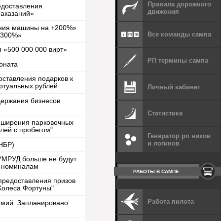
Правила дорожного
едоставления
движения
наказаний»
яния машины на +200%»
Все команды сампа
+300%»
 «500 000 000 вирт»
РП термины сампа
оната
ставления подарков к
иртуальных рублей
Личный кабинет
держания бизнесов
Статистика
сширения парковочных
лей с пробегом"
Генератор рп ников
и логинов
ННБР)
УМРУД больше не будут
к номиналам
РАБОТЫ В САМПЕ
предоставления призов
Колеса Фортуны"
Работа пилота
рмий. Запланировано