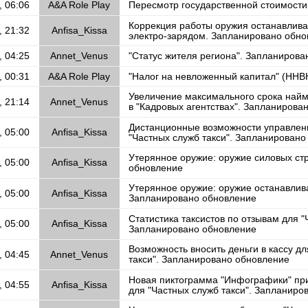
, 06:06
A&A Role Play
Пересмотр государственной стоимост
Коррекция работы оружия останавлива
, 21:32
Anfisa_Kissa
электро-зарядом. Запланировано обн
, 04:25
Annet_Venus
"Статус жителя региона". Запланиров
, 00:31
A&A Role Play
"Налог на невложенный капитал" (ННВ
Увеличение максимального срока най
, 21:14
Annet_Venus
в "Кадровых агентствах". Запланирова
Дистанционные возможности управлен
, 05:00
Anfisa_Kissa
"Частных служб такси". Запланирован
Утерянное оружие: оружие силовых ст
, 05:00
Anfisa_Kissa
обновление
Утерянное оружие: оружие останавлив
, 05:00
Anfisa_Kissa
Запланировано обновление
Статистика таксистов по отзывам для "
, 05:00
Anfisa_Kissa
Запланировано обновление
Возможность вносить деньги в кассу д
, 04:45
Annet_Venus
такси". Запланировано обновление
Новая пиктограмма "Инфографики" при
, 04:55
Anfisa_Kissa
для "Частных служб такси". Запланиро