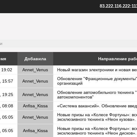
83.222.116.222:11
ент SAMP
Скопируйте адрес нашего серв
качанный файл клиента
Внизу в клиенте выберите "Favo
 к установленной игре
В верхнем меню нажмите "Serv
клиент
Выберите "Add server"
папку с игрой
ки
Вставьте адрес одного из наших
иент, открыв файл samp.exe
серверов: 83.222.116.222:1111
, создайте ярлык на рабочем
Подтвердите добавление, нажав
емя
Добавила
Направление раб
 19:02
Annet_Venus
Новый магазин электроники и новая в
Установите клиент
Шаг
3
Добавьте наш
Обновление "Фракционные документы"
, 15:57
Annet_Venus
организаций
Обновление автомобильного тюнинга "
, 19:25
Annet_Venus
автокомпонентов"
, 08:08
Anfisa_Kissa
«Система вакансий». Обновление вве
Новые призы на «Колесе Фортуны»: вс
, 05:05
Annet_Venus
эксклюзивного тюнинга «Неон кузова»
Новые призы на «Колесе Фортуны»: вс
, 05:05
Anfisa_Kissa
эксклюзивного тюнинга «Неон дисков»