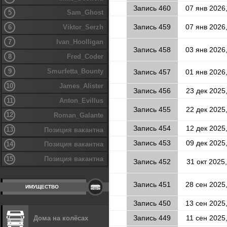
Запись 460
07 янв 2026
5
Sam_Ghost
6
Запись 459
07 янв 2026
Viktor_Serzh
7
Ivan_Hoolligan
Запись 458
03 янв 2026
8
Fred_Coder
9
Smurfetta_Bounty
Запись 457
01 янв 2026
10
James_Alister
Запись 456
23 дек 2025
11
Anton_Evillus
Запись 455
22 дек 2025
12
Roman_Galante
Запись 454
12 дек 2025
13
Позиция вакантна
Запись 453
09 дек 2025
14
Позиция вакантна
15
Позиция вакантна
Запись 452
31 окт 2025,
Запись 451
28 сен 2025
ИМУЩЕСТВО
Запись 450
13 сен 2025
Дома на колёсах
Запись 449
11 сен 2025