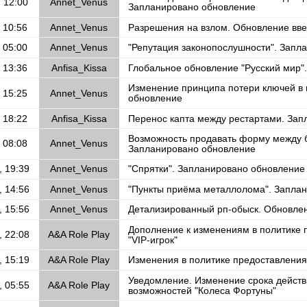
, 12:00
Annet_Venus
Запланировано обновление
 10:56
Annet_Venus
Разрешения на взлом. Обновление вв
 05:00
Annet_Venus
"Репутация законопослушности". Запл
 13:36
Anfisa_Kissa
Глобальное обновление "Русский мир"
Изменение принципа потери ключей в 
 15:25
Annet_Venus
обновление
 18:22
Anfisa_Kissa
Перенос капта между рестартами. За
Возможность продавать форму между б
 08:08
Annet_Venus
Запланировано обновление
, 19:39
Annet_Venus
"Спрятки". Запланировано обновление
, 14:56
Annet_Venus
"Пункты приёма металлолома". Запла
, 15:56
Annet_Venus
Детализированный рп-обыск. Обновле
Дополнение к изменениям в политике 
, 22:08
A&A Role Play
"VIP-игрок"
, 15:19
A&A Role Play
Изменения в политике предоставления 
Уведомление. Изменение срока дейст
, 05:55
A&A Role Play
возможностей "Колеса Фортуны"