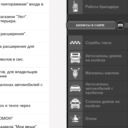
 пиктораммам" входа в
Работа бригадира
агазине "Уют".
стерьера.
БИЗНЕСЫ В САМПЕ
 расширения".
Службы такси
за расширения для
Автосалоны домов
волов в смс.
на колёсах
тов, для владельцев
Магазины наклеек
ение
Автосалоны
салонах автомобилей с
автомобилей с
е
пробегом
Стоянки домов на
ро и тенге через
колёсах
"ОМОН"
Отели
аздела "Мои вещи".