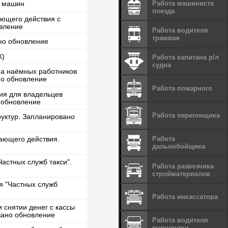
Работа машиниста
и машин
поезда
ющего действия с
овление
Работа водителя
трамвая
ано обновление
К)
Работа капитана р/л
судна
ма наёмных работников
но обновление
Работа пожарного
ия для владельцев
о обновление
Работа перегонщика
руктур. Запланировано
Работа
ающего действия.
дальнобойщика
Частных служб такси".
Работа развозчика
стройматериалов
ля "Частных служб
Работа инкассатора
 снятии денег с кассы
вано обновление
Работа водителя
маршрутки