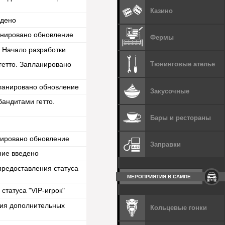
Казино
едено
анировано обновление
Фермы
. Начало разработки
Тюнинговые ателье
гетто. Запланировано
планировано обновление
Закусочные
андитами гетто.
Бары и рестораны
нировано обновление
Заправки
ние введено
предоставления статуса
МЕРОПРИЯТИЯ В САМПЕ
статуса "VIP-игрок"
вия дополнительных
Кольцевые гонки