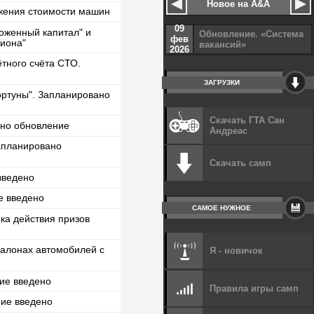
Новое на A&A
жения стоимости машин
09
оженный капитал" и
Обновление. «Система
фев
гиона"
вакансий»
2026
тного счёта СТО.
ЗАГРУЗКИ
ортуны". Запланировано
Скачать ГТА Сан
ано обновление
Андреас
Запланировано
Скачать самп
введено
е введено
САМОЕ НУЖНОЕ
ка действия призов
салонах автомобилей с
Я - новичок
ие введено
Правила игры самп
ние введено