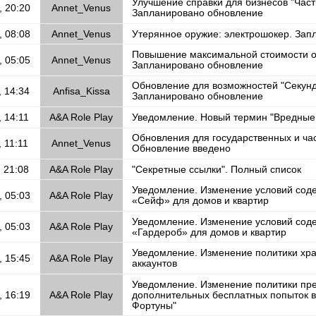
Улучшение справки для бизнесов "Част
, 20:20
Annet_Venus
Запланировано обновление
, 08:08
Annet_Venus
Утерянное оружие: электрошокер. Зап
Повышение максимальной стоимости 
, 05:05
Annet_Venus
Запланировано обновление
Обновление для возможностей "Секун
, 14:34
Anfisa_Kissa
Запланировано обновление
, 14:11
A&A Role Play
Уведомление. Новый термин "Вредные
Обновления для государственных и час
 11:11
Annet_Venus
Обновление введено
, 21:08
A&A Role Play
"Секретные ссылки". Полный список
Уведомление. Изменение условий сод
, 05:03
A&A Role Play
«Сейф» для домов и квартир
Уведомление. Изменение условий сод
, 05:03
A&A Role Play
«Гардероб» для домов и квартир
Уведомление. Изменение политики хр
, 15:45
A&A Role Play
аккаунтов
Уведомление. Изменение политики пр
, 16:19
A&A Role Play
дополнительных бесплатных попыток 
Фортуны"