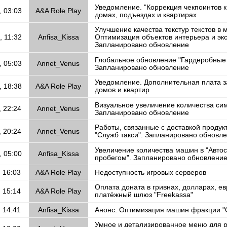
Уведомление. "Коррекция чекпоинтов к
, 03:03
A&A Role Play
домах, подъездах и квартирах
Улучшение качества текстур текстов в м
, 11:32
Anfisa_Kissa
Оптимизация объектов интерьера и эк
Запланировано обновление
Глобальное обновление "Гардеробные
, 05:03
Annet_Venus
Запланировано обновление
Уведомление. Дополнительная плата 
, 18:38
A&A Role Play
домов и квартир
Визуальное увеличение количества сим
, 22:24
Annet_Venus
Запланировано обновление
Работы, связанные с доставкой продук
, 20:24
Annet_Venus
"Служб такси". Запланировано обновл
Увеличение количества машин в "Авто
, 05:00
Anfisa_Kissa
пробегом". Запланировано обновлени
, 16:03
A&A Role Play
Недоступность игровых серверов
Оплата доната в гривнах, долларах, ев
, 15:14
A&A Role Play
платёжный шлюз "Freekassa"
, 14:41
Anfisa_Kissa
Анонс. Оптимизация машин фракции 
Умное и детализированное меню для р