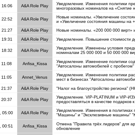
Уведомление. Изменения политики пр
, 16:06
A&A Role Play
многоразовых номиналов на «Снятие 
Новые номиналы. «Увеличение состо
, 22:52
A&A Role Play
и «Увеличение состояния машины на 
, 21:27
A&A Role Play
Новые номиналы. «200 000 000 вирт» и
, 19:31
A&A Role Play
Уведомление. Повышение стоимости д
Уведомление. Изменены условия предо
, 18:32
A&A Role Play
номиналам 25 000 000 и 50 000 000 в
Уведомление. Изменение политики со
 11:08
Anfisa_Kissa
"Автосалоны автомобилей с пробегом"
Уведомление. Изменение политики ра
 11:05
Annet_Venus
мест в бизнесах "Автосалоны автомоби
 21:37
A&A Role Play
"Налог на благоустройство региона" (
Уведомление. VIP-PLATINUM и VIP-ИЗ
 20:37
A&A Role Play
предоставляться в качестве подарков 
Уведомление. Изменения в политиках 
, 05:00
A&A Role Play
"Машины" и "Эксклюзивные машины" "
Отмена "Правила трёх лидеров" для а
, 00:51
Anfisa_Kissa
обновление