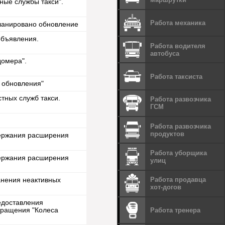
ные службы такси".
Работа механика
ланировано обновление
объявления.
Работа водителя
автобуса
домера".
Работа таксиста
 обновления"
тных служб такси.
Работа развозчика
ГСМ
Работа развозчика
продуктов
ержания расширения
Работа уборщика
ержания расширения
улиц
Работа продавца
анения неактивных
хот-догов
едоставления
вращения "Колеса
Работа тренера