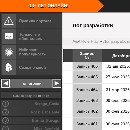
14+ ЛЕТ ОНЛАЙН!
Правила портала
Скачать кли
Лог разработки
Запустите с
Скачать игру GTA San Andreas
Укажите путь
Только что
Запустите скачанный файл игры
Установите 
обновились
Укажите путь установки
Перейдите в 
A&A Role Play
»
Лог разработ
Установите игру
Запустите кл
Для удобства
Набирают
столе
Запись
популярность
Дата/вр
№
Запись 466
02 авг 2026,
Создано мной
Шаг
1
Установите игру
Шаг
2
Запись 465
27 июл 2026
Топ-игроки
Запись 464
31 мар 2026
Самые везучие игроки
Запись 463
09 фев 2026
1
Serega_Costa
Запись 462
08 фев 2026
2
Rock_Escalante
3
Buritto_Savage
Запись 461
06 фев 2026
4
Mike_Scofield