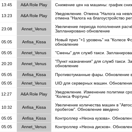
, 13:45
A&A Role Play
Снижение цен на машины: график сни
Уведомление. Отмена "Налога на невл
, 13:23
A&A Role Play
отмена "Налога на благоустройство ре
Увеличение периода пополнения расчё
, 23:08
Annet_Venus
Запланировано обновление
Новый приз "+1 уровень" на "Колесе Ф
, 05:05
Anfisa_Kissa
обновление
, 05:05
Annet_Venus
"Смены" для служб такси. Запланиров
"Пункт назначения" для служб такси. 
, 20:20
Annet_Venus
обновление
, 05:05
Anfisa_Kissa
Противотуманные фары. Обновление 
, 05:05
Annet_Venus
UID для серверных машин. Обновлени
Уведомление. Изменение политики сро
 12:27
A&A Role Play
"Колеса Фортуны"
Увеличение количества машин в "Авто
, 10:32
Anfisa_Kissa
пробегом". Обновление введено
, 05:05
Anfisa_Kissa
Контроллер «Неона кузова». Обновлен
, 05:05
Annet_Venus
Контроллер «Неона дисков». Обновле